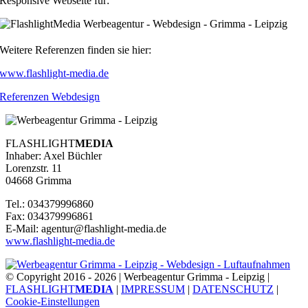
Responsive Webseite für:
Weitere Referenzen finden sie hier:
www.flashlight-media.de
Referenzen Webdesign
FLASHLIGHT
MEDIA
Inhaber: Axel Büchler
Lorenzstr. 11
04668 Grimma
Tel.: 034379996860
Fax: 034379996861
E-Mail: agentur@flashlight-media.de
www.flashlight-media.de
© Copyright 2016 -
2026 | Werbeagentur Grimma - Leipzig |
FLASHLIGHT
MEDIA
|
IMPRESSUM
|
DATENSCHUTZ
|
Cookie-Einstellungen