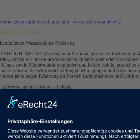
OJEKT // KUNDE:
ftaufnahmen Wasserschloss Podelwitz
ASHLIGHTMEDIA Werbeagentur Grimma, produziert hochwertige 4K -Fil
rden, nutzen wir unsere professionellen Quatrokopter oder Hexakopter 
r Kino,- sowie Filmproduktion optimiert und liefern stabile, gestochen
mmern uns um die erforderlichen Fluggenehmigungen und Absicherungen 
n unser jahrelangen Erfahrung im Bereich Luftaufnahmen und Luftfotog
FLASHLIGHT
MEDIA
Inhaber: Axel Büchler
Lorenzstr. 11
04668 Grimma
Tel.: 034379996860
Fax: 034379996861
E-Mail: agentur@flashlight-media.de